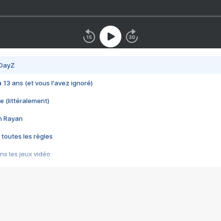
 DayZ
 a 13 ans (et vous l'avez ignoré)
e (littéralement)
im Rayan
 toutes les règles
s les jeux vidéo
us choquant de Rockstar ? - Le scandale BULLY
e plus moche de Steam
du RÊVE tourne au CAUCHEMAR